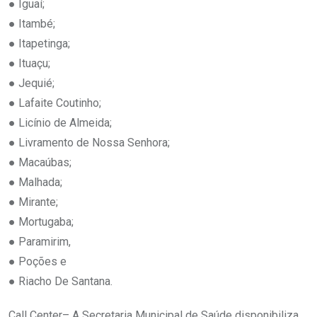
● Iguaí;
● Itambé;
● Itapetinga;
● Ituaçu;
● Jequié;
● Lafaite Coutinho;
● Licínio de Almeida;
● Livramento de Nossa Senhora;
● Macaúbas;
● Malhada;
● Mirante;
● Mortugaba;
● Paramirim,
● Poções e
● Riacho De Santana.
Call Center– A Secretaria Municipal de Saúde disponibiliza