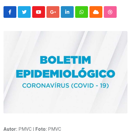
Youtube
Google+
LinkedIn
Whatsapp
Cloud
StumbleU
Autor:
PMVC |
Foto:
PMVC