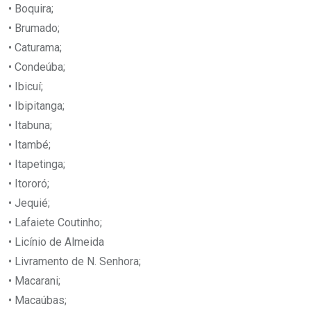
• Boquira;
• Brumado;
• Caturama;
• Condeúba;
• Ibicuí;
• Ibipitanga;
• Itabuna;
• Itambé;
• Itapetinga;
• Itororó;
• Jequié;
• Lafaiete Coutinho;
• Licínio de Almeida
• Livramento de N. Senhora;
• Macarani;
• Macaúbas;