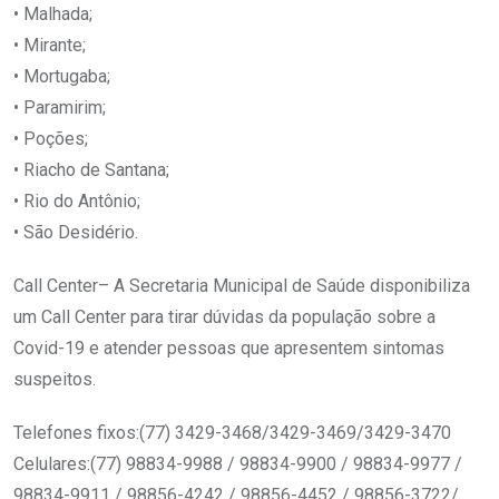
• Malhada;
• Mirante;
• Mortugaba;
• Paramirim;
• Poções;
• Riacho de Santana;
• Rio do Antônio;
• São Desidério.
Call Center– A Secretaria Municipal de Saúde disponibiliza
um Call Center para tirar dúvidas da população sobre a
Covid-19 e atender pessoas que apresentem sintomas
suspeitos.
Telefones fixos:(77) 3429-3468/3429-3469/3429-3470
Celulares:(77) 98834-9988 / 98834-9900 / 98834-9977 /
98834-9911 / 98856-4242 / 98856-4452 / 98856-3722/