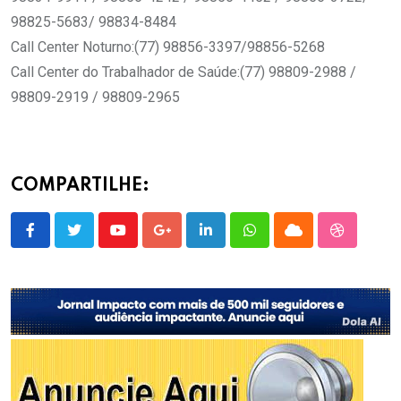
98825-5683/ 98834-8484
Call Center Noturno:(77) 98856-3397/98856-5268
Call Center do Trabalhador de Saúde:(77) 98809-2988 /
98809-2919 / 98809-2965
COMPARTILHE:
Youtube
Google+
LinkedIn
Whatsapp
Cloud
StumbleU