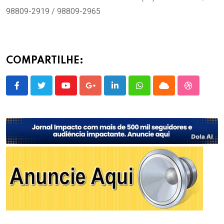
98809-2919 / 98809-2965
COMPARTILHE:
Youtube
Google+
LinkedIn
Whatsapp
Cloud
StumbleU