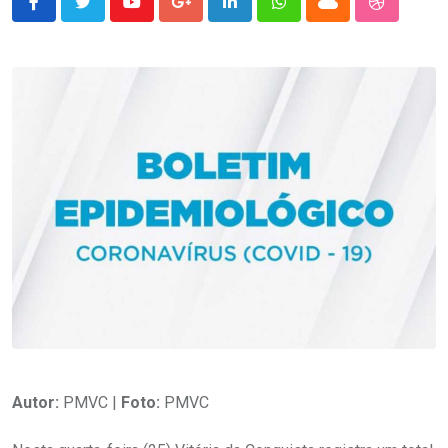
Youtube
Google+
LinkedIn
Whatsapp
Cloud
StumbleU
Autor:
PMVC |
Foto:
PMVC