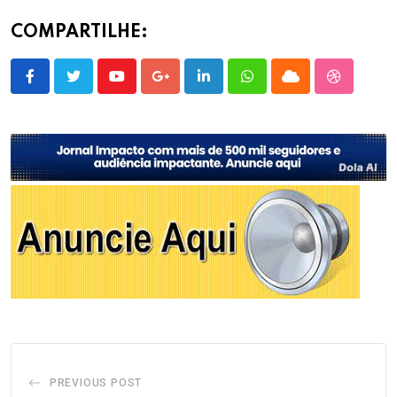
COMPARTILHE:
Youtube
Google+
LinkedIn
Whatsapp
Cloud
StumbleU
PREVIOUS POST