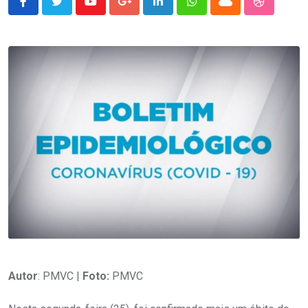
Youtube
Google+
LinkedIn
Whatsapp
Cloud
StumbleU
Autor
: PMVC |
Foto:
PMVC