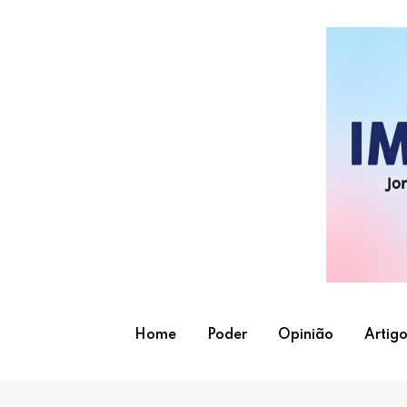
Skip
to
content
Home
Poder
Opinião
Artigo