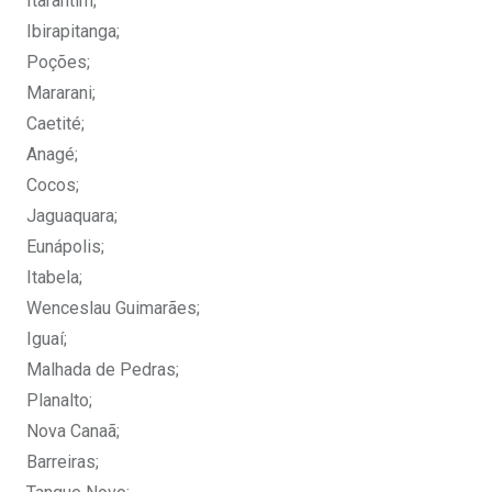
Itarantim;
Ibirapitanga;
Poções;
Mararani;
Caetité;
Anagé;
Cocos;
Jaguaquara;
Eunápolis;
Itabela;
Wenceslau Guimarães;
Iguaí;
Malhada de Pedras;
Planalto;
Nova Canaã;
Barreiras;