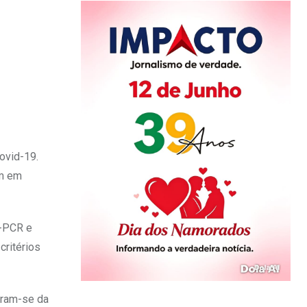
ovid-19.
em em
T-PCR e
critérios
aram-se da