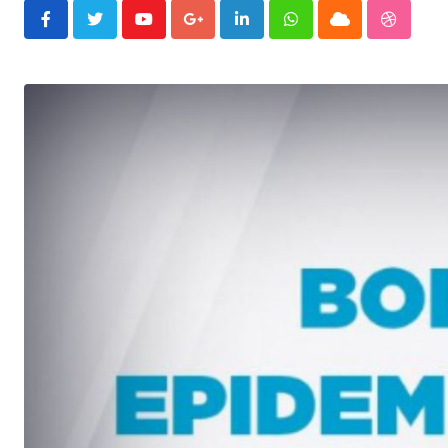
Youtube
Google+
LinkedIn
Whatsapp
Cloud
Stumble