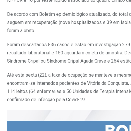
RT-PCR e 16 por teste rápido associado ao quadro clínico de
De acordo com Boletim epidemiológico atualizado, do total 
seguem em recuperação (nove hospitalizados e 39 em isolame
foram a óbito.
Foram descartados 836 casos e estão em investigação 279 
resultado laboratorial e 150 aguardam coleta de amostra. D
Síndrome Gripal ou Síndrome Gripal Aguda Grave e 264 estão
Até esta sexta (22), a taxa de ocupação se manteve a mesma
encontram-se internados pacientes de Vitória da Conquista, J
114 leitos (64 enfermarias e 50 Unidades de Terapia Intens
confirmado de infecção pela Covid-19.