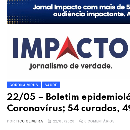
CORONA VÍRUS
SAÚDE
22/05 – Boletim epidemioló
Coronavírus; 54 curados, 4
POR
TICO OLIVEIRA
22/05/2020
0
COMENTÁRIOS