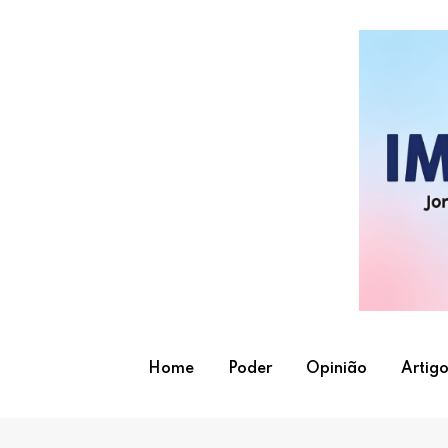
Skip
to
content
Home
Poder
Opinião
Artigo