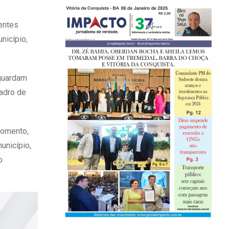
entes
nicípio,
aguardam
uadro de
momento,
unicípio,
o