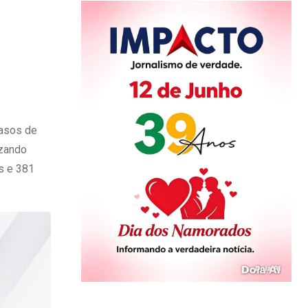
casos de
izando
s e 381