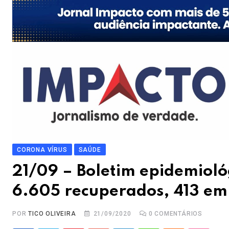
CORONA VÍRUS
SAÚDE
21/09 – Boletim epidemioló
6.605 recuperados, 413 em 
POR
TICO OLIVEIRA
21/09/2020
0
COMENTÁRIOS