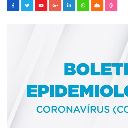
Youtube
Google+
LinkedIn
Whatsapp
Cloud
Stumble