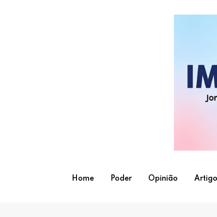
Skip
to
content
Home
Poder
Opinião
Artigo