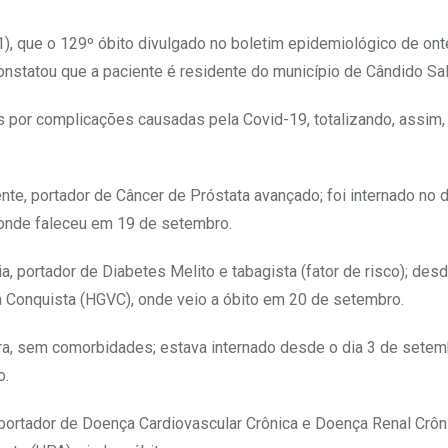
), que o 129º óbito divulgado no boletim epidemiológico de ont
onstatou que a paciente é residente do município de Cândido Sa
s por complicações causadas pela Covid-19, totalizando, assim,
te, portador de Câncer de Próstata avançado; foi internado no d
 onde faleceu em 19 de setembro.
 portador de Diabetes Melito e tabagista (fator de risco); desd
da Conquista (HGVC), onde veio a óbito em 20 de setembro.
ra, sem comorbidades; estava internado desde o dia 3 de setem
o.
portador de Doença Cardiovascular Crônica e Doença Renal Crôni