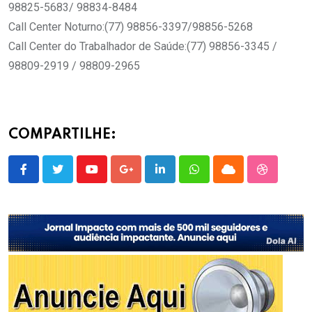
98825-5683/ 98834-8484
Call Center Noturno:(77) 98856-3397/98856-5268
Call Center do Trabalhador de Saúde:(77) 98856-3345 /
98809-2919 / 98809-2965
COMPARTILHE:
Youtube
Google+
LinkedIn
Whatsapp
Cloud
StumbleU