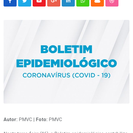
Youtube
Google+
LinkedIn
Whatsapp
Cloud
StumbleU
Autor:
PMVC |
Foto:
PMVC