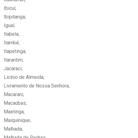
Ibicuí;
Ibipitanga;
Iguaí;
Itabela;
Itambé;
Itapetinga;
Itarantim;
Jacaraci;
Licínio de Almeida;
Livramento de Nossa Senhora;
Macarani;
Macaúbas;
Maetinga;
Maiquinique;
Malhada;
Malhada de Pedras;