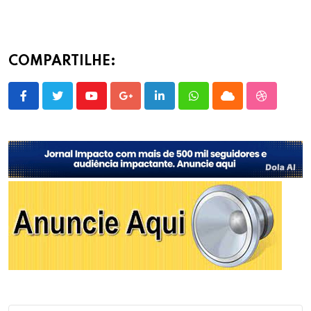
COMPARTILHE:
Youtube
Google+
LinkedIn
Whatsapp
Cloud
StumbleU