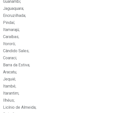
Guanambi;
Jaguaquara;
Encruzilhada;
Pindaí;
Itamarajú;
Caraíbas;
Itororó;
Cândido Sales;
Coaraci;
Barra da Estiva;
Aracatu;
Jequié;
Itambé;
Itarantim;
Ilhéus;
Licínio de Almeida;