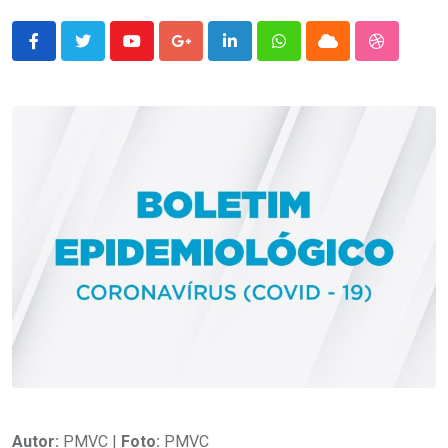
Youtube
Google+
LinkedIn
Whatsapp
Cloud
StumbleU
Autor:
PMVC |
Foto:
PMVC