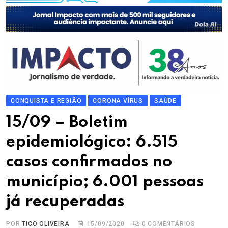
CONQUISTA E REGIÃO
CORONA VÍRUS
SAÚDE
15/09 – Boletim
epidemiológico: 6.515
casos confirmados no
município; 6.001 pessoas
já recuperadas
POR
TICO OLIVEIRA
15/09/2020
0
COMENTÁRIOS