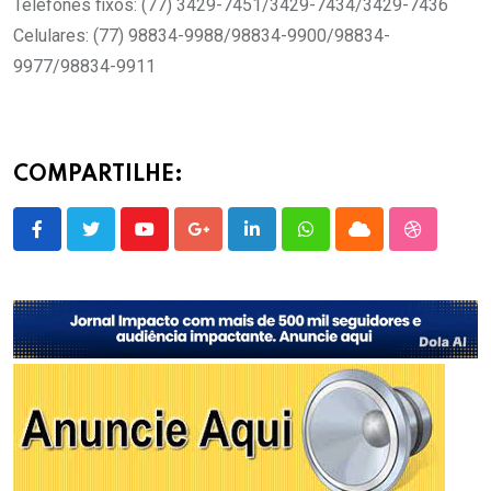
Telefones fixos: (77) 3429-7451/3429-7434/3429-7436
Celulares: (77) 98834-9988/98834-9900/98834-
9977/98834-9911
COMPARTILHE:
Youtube
Google+
LinkedIn
Whatsapp
Cloud
StumbleU