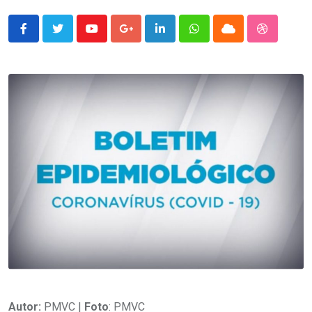
Youtube
Google+
LinkedIn
Whatsapp
Cloud
StumbleU
Autor:
PMVC |
Foto
: PMVC