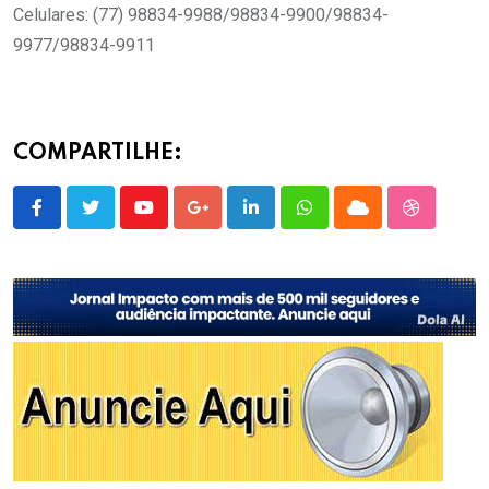
Celulares: (77) 98834-9988/98834-9900/98834-
9977/98834-9911
COMPARTILHE:
Youtube
Google+
LinkedIn
Whatsapp
Cloud
StumbleU