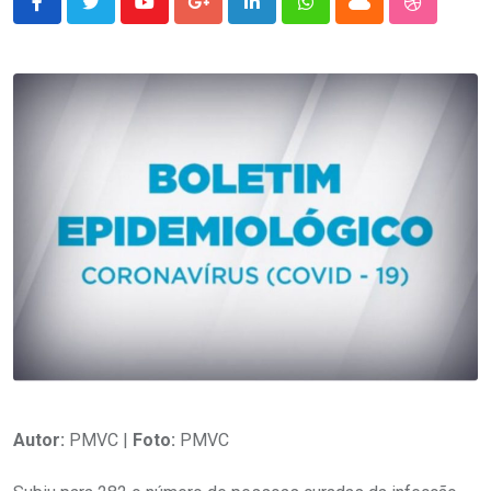
Youtube
Google+
LinkedIn
Whatsapp
Cloud
StumbleU
Autor:
PMVC |
Foto:
PMVC