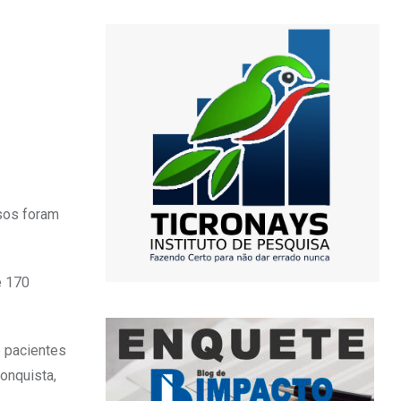
asos foram
e 170
e pacientes
onquista,