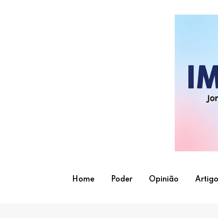
Skip
to
content
Home
Poder
Opinião
Artigo