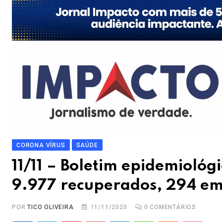
CORONA VÍRUS
SAÚDE
11/11 – Boletim epidemiológ
9.977 recuperados, 294 em 
POR
TICO OLIVEIRA
11/11/2020
0
COMENTÁRIOS