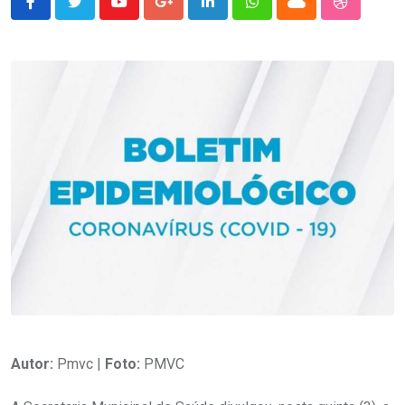
Youtube
Google+
LinkedIn
Whatsapp
Cloud
StumbleU
Autor:
Pmvc |
Foto:
PMVC