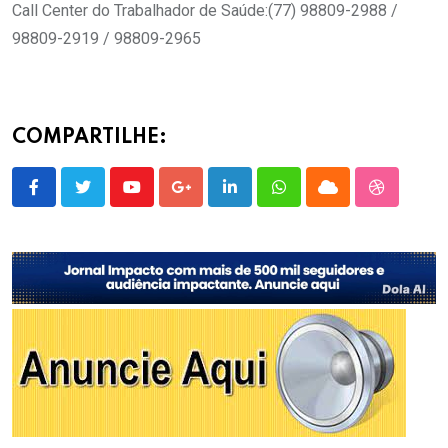
Call Center do Trabalhador de Saúde:(77) 98809-2988 /
98809-2919 / 98809-2965
COMPARTILHE:
Youtube
Google+
LinkedIn
Whatsapp
Cloud
StumbleU