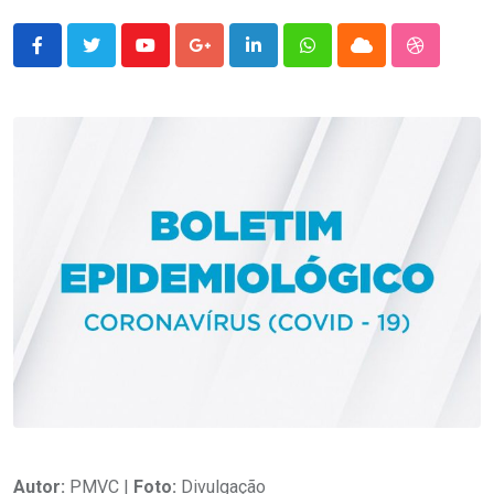
Youtube
Google+
LinkedIn
Whatsapp
Cloud
StumbleU
Autor:
PMVC |
Foto:
Divulgação