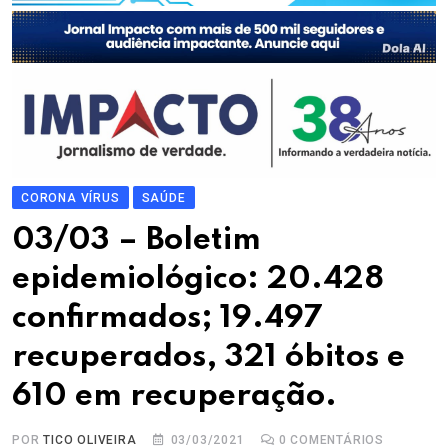
CORONA VÍRUS
SAÚDE
03/03 – Boletim
epidemiológico: 20.428
confirmados; 19.497
recuperados, 321 óbitos e
610 em recuperação.
POR
TICO OLIVEIRA
03/03/2021
0
COMENTÁRIOS